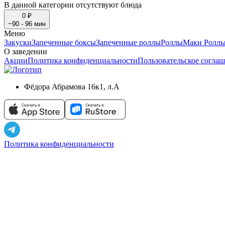
В данной категории отсутствуют блюда
0 ₽
~90 - 96 мин
Меню
Закуски
Запеченные боксы
Запеченные роллы
Роллы
Маки Ролл
О заведении
Акции
Политика конфиденциальности
Пользовательское согла
Фёдора Абрамова 16к1, л.А
Политика конфиденциальности