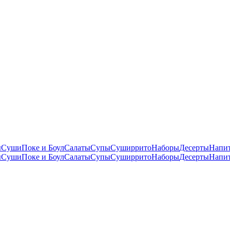
ы
Суши
Поке и Боул
Салаты
Супы
Суширрито
Наборы
Десерты
Напи
ы
Суши
Поке и Боул
Салаты
Супы
Суширрито
Наборы
Десерты
Напи