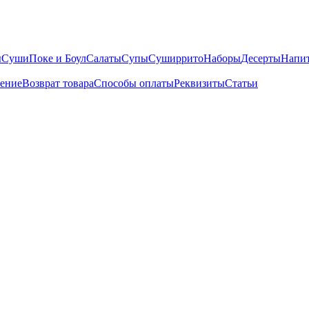
ы
Суши
Поке и Боул
Салаты
Супы
Суширрито
Наборы
Десерты
Напи
шение
Возврат товара
Способы оплаты
Реквизиты
Статьи